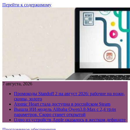
Перейти к содержимому
7 августа, 2026
Промокоды Standoff 2 на август 2026: рабочие на ножи,
скины, золото
Atomic Heart стала доступна в российском Steam
Вышла ИИ-модель Alibaba Qwen3.8-Max с 2,4 трлн
параметров. Скоро станет открытой
Одно из устройств Apple оказалось в жестком дефиците
Программное обеспечение