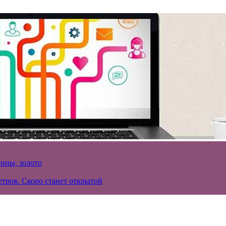
кины, золото
тров. Скоро станет открытой