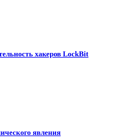
ельность хакеров LockBit
мического явления