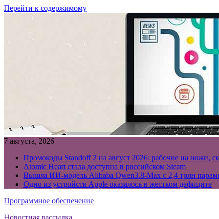
Перейти к содержимому
7 августа, 2026
Промокоды Standoff 2 на август 2026: рабочие на ножи, с
Atomic Heart стала доступна в российском Steam
Вышла ИИ-модель Alibaba Qwen3.8-Max с 2,4 трлн параме
Одно из устройств Apple оказалось в жестком дефиците
Программное обеспечение
Новостная рассылка