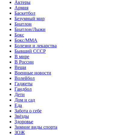
Актеры
Армия
Баскетбол
Безумный мир
Биатлон
Биатлон/Лыжи
Бокс
Бокс/MMA
Болезни и лекарства
Бывший СССР
В мире
В России
Вещи
Военные новости
Волейбол
Гаджеты
Гандбол
Дети
Дом и сад
Еда
Забота о себе
Звёзды
Здоровье
Зимние виды спорта
ЗОЖ