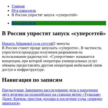
Главная
69-я параллель
В России упростят запуск «суперсетей»
69-я параллель
В России упростят запуск «суперсетей»
Никита Абрамов
4 года спустя
0
1 минуты
В России станет проще запускать «суперсети». В частности,
упростится процедура получения разрешения на
использование радиочастот. «Суперсетями» называется
концепция, при которой операторы универсальных услуг
обязаны предоставлять другим операторам мобильной связи
доступ к инфраструктуре.
Навигация по записям
Предыдущая:
Завершено расследование дела о нападении
двух мужчин на полицейских на станции метро «Тульская»
Далее:
Кремль: престиж доллара в последние годы «изрядно
зашатался»