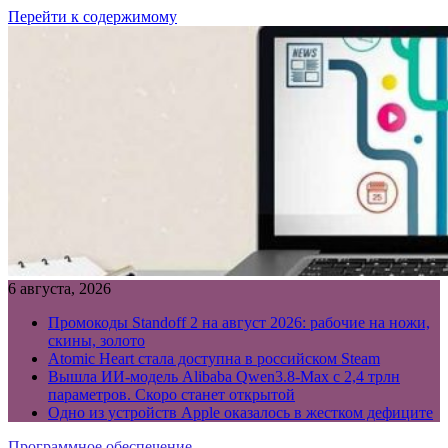
Перейти к содержимому
6 августа, 2026
Промокоды Standoff 2 на август 2026: рабочие на ножи,
скины, золото
Atomic Heart стала доступна в российском Steam
Вышла ИИ-модель Alibaba Qwen3.8-Max с 2,4 трлн
параметров. Скоро станет открытой
Одно из устройств Apple оказалось в жестком дефиците
Программное обеспечение