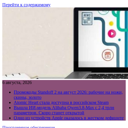
Перейти к содержимому
6 августа, 2026
Промокоды Standoff 2 на август 2026: рабочие на ножи,
скины, золото
Atomic Heart стала доступна в российском Steam
Вышла ИИ-модель Alibaba Qwen3.8-Max с 2,4 трлн
параметров. Скоро станет открытой
Одно из устройств Apple оказалось в жестком дефиците
Программное обеспечение