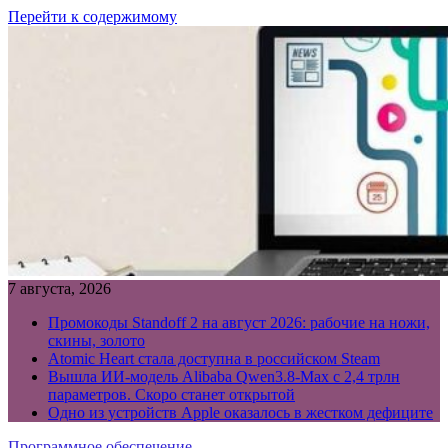
Перейти к содержимому
7 августа, 2026
Промокоды Standoff 2 на август 2026: рабочие на ножи,
скины, золото
Atomic Heart стала доступна в российском Steam
Вышла ИИ-модель Alibaba Qwen3.8-Max с 2,4 трлн
параметров. Скоро станет открытой
Одно из устройств Apple оказалось в жестком дефиците
Программное обеспечение