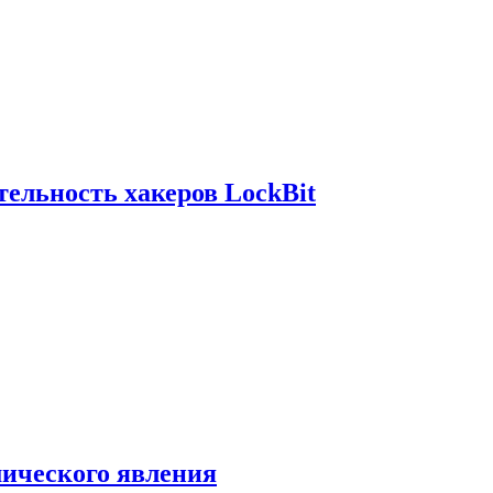
ельность хакеров LockBit
мического явления