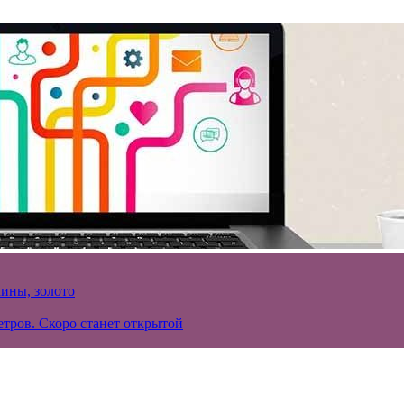
кины, золото
тров. Скоро станет открытой