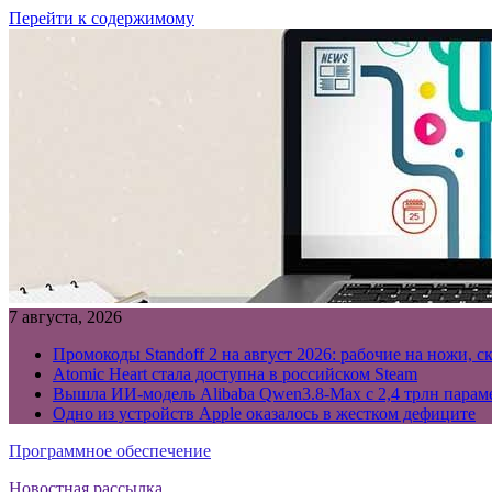
Перейти к содержимому
7 августа, 2026
Промокоды Standoff 2 на август 2026: рабочие на ножи, с
Atomic Heart стала доступна в российском Steam
Вышла ИИ-модель Alibaba Qwen3.8-Max с 2,4 трлн параме
Одно из устройств Apple оказалось в жестком дефиците
Программное обеспечение
Новостная рассылка