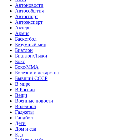
Автоновости
Автособытия
Автоспорт
Автоэксперт
Актеры
Армия
Баскетбол
Безумный мир
Биатлон
Биатлон/Лыжи
Бокс
Бокс/MMA
Болезни и лекарства
Бывший СССР
В мире
В России
Вещи
Военные новости
Волейбол
Гаджеты
Гандбол
Дети
Дом и сад
Еда