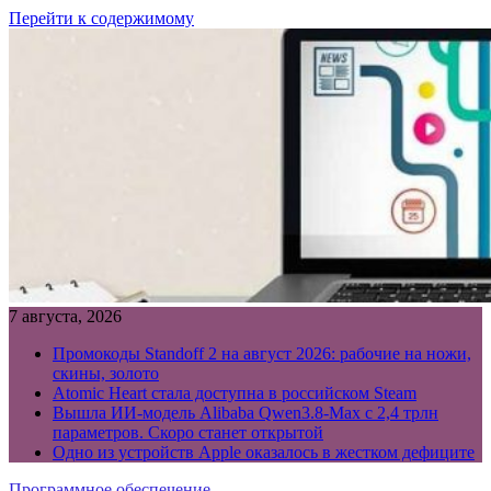
Перейти к содержимому
7 августа, 2026
Промокоды Standoff 2 на август 2026: рабочие на ножи,
скины, золото
Atomic Heart стала доступна в российском Steam
Вышла ИИ-модель Alibaba Qwen3.8-Max с 2,4 трлн
параметров. Скоро станет открытой
Одно из устройств Apple оказалось в жестком дефиците
Программное обеспечение