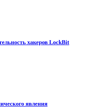
ельность хакеров LockBit
мического явления