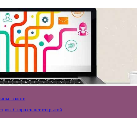
кины, золото
тров. Скоро станет открытой