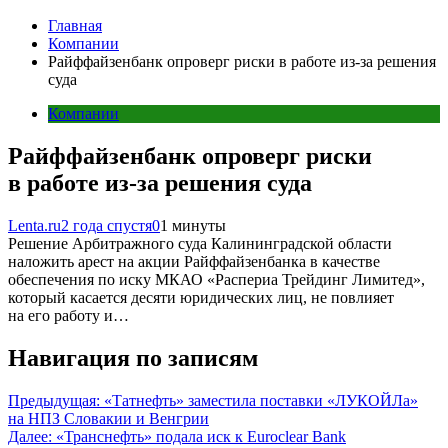
Главная
Компании
Райффайзенбанк опроверг риски в работе из-за решения
суда
Компании
Райффайзенбанк опроверг риски
в работе из-за решения суда
Lenta.ru
2 года спустя
0
1 минуты
Решение Арбитражного суда Калининградской области
наложить арест на акции Райффайзенбанка в качестве
обеспечения по иску МКАО «Распериа Трейдинг Лимитед»,
который касается десяти юридических лиц, не повлияет
на его работу и…
Навигация по записям
Предыдущая:
«Татнефть» заместила поставки «ЛУКОЙЛа»
на НПЗ Словакии и Венгрии
Далее:
«Транснефть» подала иск к Euroclear Bank