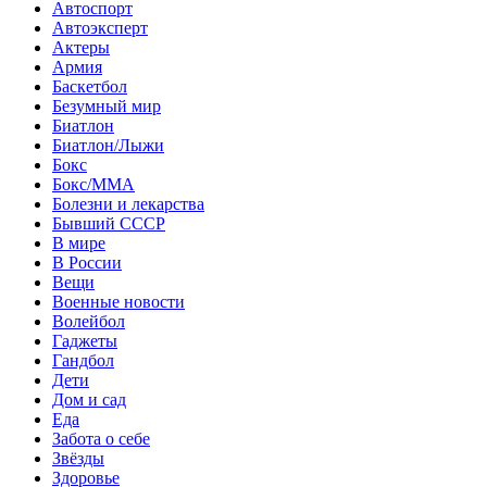
Автоспорт
Автоэксперт
Актеры
Армия
Баскетбол
Безумный мир
Биатлон
Биатлон/Лыжи
Бокс
Бокс/MMA
Болезни и лекарства
Бывший СССР
В мире
В России
Вещи
Военные новости
Волейбол
Гаджеты
Гандбол
Дети
Дом и сад
Еда
Забота о себе
Звёзды
Здоровье