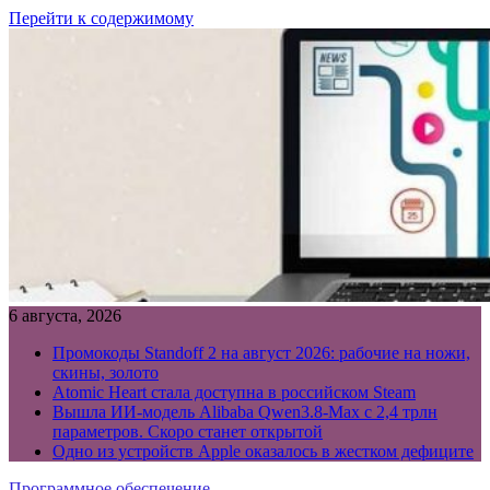
Перейти к содержимому
6 августа, 2026
Промокоды Standoff 2 на август 2026: рабочие на ножи,
скины, золото
Atomic Heart стала доступна в российском Steam
Вышла ИИ-модель Alibaba Qwen3.8-Max с 2,4 трлн
параметров. Скоро станет открытой
Одно из устройств Apple оказалось в жестком дефиците
Программное обеспечение