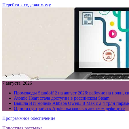
Перейти к содержимому
7 августа, 2026
Промокоды Standoff 2 на август 2026: рабочие на ножи, с
Atomic Heart стала доступна в российском Steam
Вышла ИИ-модель Alibaba Qwen3.8-Max с 2,4 трлн параме
Одно из устройств Apple оказалось в жестком дефиците
Программное обеспечение
Новостная рассылка