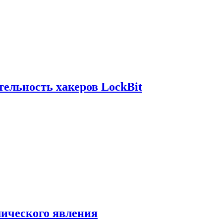
ельность хакеров LockBit
мического явления