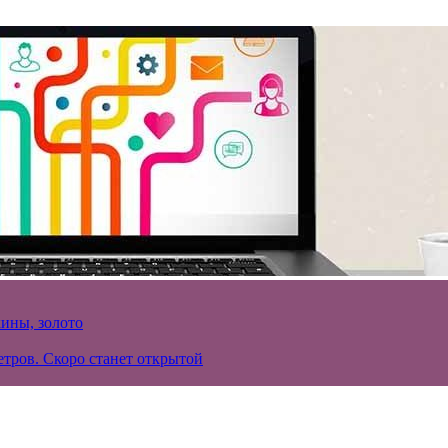
кины, золото
тров. Скоро станет открытой