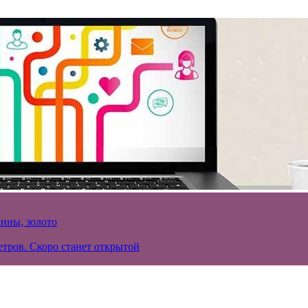
кины, золото
тров. Скоро станет открытой