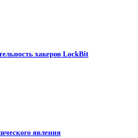
ельность хакеров LockBit
мического явления