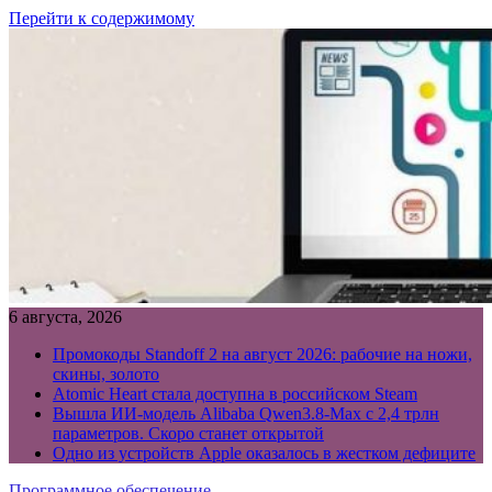
Перейти к содержимому
6 августа, 2026
Промокоды Standoff 2 на август 2026: рабочие на ножи,
скины, золото
Atomic Heart стала доступна в российском Steam
Вышла ИИ-модель Alibaba Qwen3.8-Max с 2,4 трлн
параметров. Скоро станет открытой
Одно из устройств Apple оказалось в жестком дефиците
Программное обеспечение