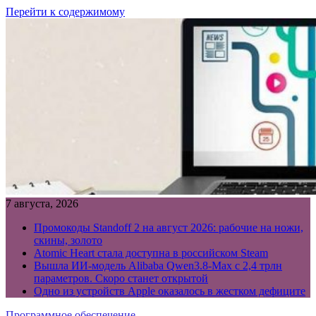
Перейти к содержимому
7 августа, 2026
Промокоды Standoff 2 на август 2026: рабочие на ножи,
скины, золото
Atomic Heart стала доступна в российском Steam
Вышла ИИ-модель Alibaba Qwen3.8-Max с 2,4 трлн
параметров. Скоро станет открытой
Одно из устройств Apple оказалось в жестком дефиците
Программное обеспечение