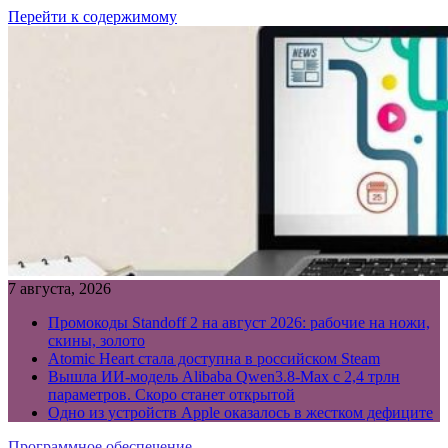
Перейти к содержимому
7 августа, 2026
Промокоды Standoff 2 на август 2026: рабочие на ножи,
скины, золото
Atomic Heart стала доступна в российском Steam
Вышла ИИ-модель Alibaba Qwen3.8-Max с 2,4 трлн
параметров. Скоро станет открытой
Одно из устройств Apple оказалось в жестком дефиците
Программное обеспечение