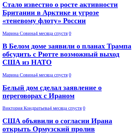
Стало известно о росте активности
Британии в Арктике и угрозе
«теневому флоту» России
Марина Совина
4 месяца спустя
0
В Белом доме заявили о планах Трампа
обсудить с Рютте возможный выход
США из НАТО
Марина Совина
4 месяца спустя
0
Белый дом сделал заявление о
переговорах с Ираном
Виктория Кондратьева
4 месяца спустя
0
США объявили о согласии Ирана
открыть Ормузский пролив