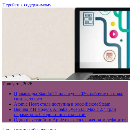
Перейти к содержимому
7 августа, 2026
Промокоды Standoff 2 на август 2026: рабочие на ножи,
скины, золото
Atomic Heart стала доступна в российском Steam
Вышла ИИ-модель Alibaba Qwen3.8-Max с 2,4 трлн
параметров. Скоро станет открытой
Одно из устройств Apple оказалось в жестком дефиците
Программное обеспечение