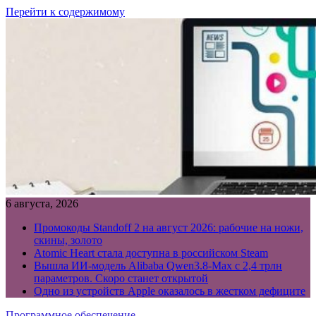
Перейти к содержимому
6 августа, 2026
Промокоды Standoff 2 на август 2026: рабочие на ножи,
скины, золото
Atomic Heart стала доступна в российском Steam
Вышла ИИ-модель Alibaba Qwen3.8-Max с 2,4 трлн
параметров. Скоро станет открытой
Одно из устройств Apple оказалось в жестком дефиците
Программное обеспечение