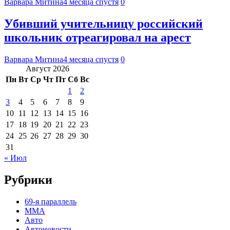
Варвара Митина
4 месяца спустя
0
Убивший учительницу российский
школьник отреагировал на арест
Варвара Митина
4 месяца спустя
0
Август 2026
Пн
Вт
Ср
Чт
Пт
Сб
Вс
1
2
3
4
5
6
7
8
9
10
11
12
13
14
15
16
17
18
19
20
21
22
23
24
25
26
27
28
29
30
31
« Июл
Рубрики
69-я параллель
MMA
Авто
Автоновости