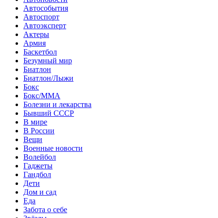
Автособытия
Автоспорт
Автоэксперт
Актеры
Армия
Баскетбол
Безумный мир
Биатлон
Биатлон/Лыжи
Бокс
Бокс/MMA
Болезни и лекарства
Бывший СССР
В мире
В России
Вещи
Военные новости
Волейбол
Гаджеты
Гандбол
Дети
Дом и сад
Еда
Забота о себе