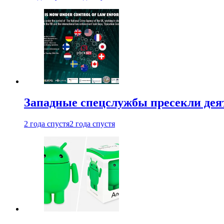
Западные спецслужбы пресекли деят
2 года спустя
2 года спустя