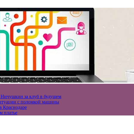
и Ничушкин за клуб в будущем
 ситуации с поломкой машины
в Краснодаре
м платье