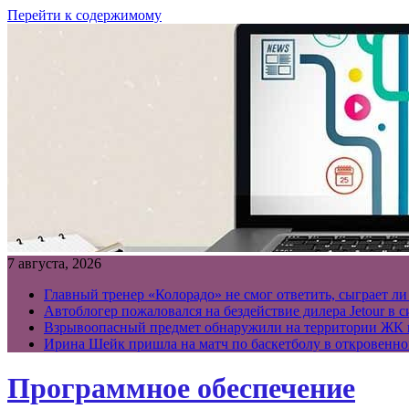
Перейти к содержимому
7 августа, 2026
Главный тренер «Колорадо» не смог ответить, сыграет л
Автоблогер пожаловался на бездействие дилера Jetour в
Взрывоопасный предмет обнаружили на территории ЖК 
Ирина Шейк пришла на матч по баскетболу в откровенно
Программное обеспечение