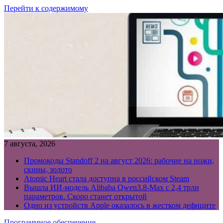
Перейти к содержимому
7 августа, 2026
Промокоды Standoff 2 на август 2026: рабочие на ножи,
скины, золото
Atomic Heart стала доступна в российском Steam
Вышла ИИ-модель Alibaba Qwen3.8-Max с 2,4 трлн
параметров. Скоро станет открытой
Одно из устройств Apple оказалось в жестком дефиците
Программное обеспечение