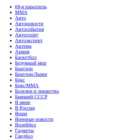
69-я параллель
MMA
Авто
Автоновости
Автособытия
Автоспорт
Автоэксперт
Актеры
Армия
Баскетбол
Безумный мир
Биатлон
Биатлон/Лыжи
Бокс
Бокс/MMA
Болезни и лекарства
Бывший СССР
В мире
В России
Вещи
Военные новости
Волейбол
Гаджеты
Гандбол