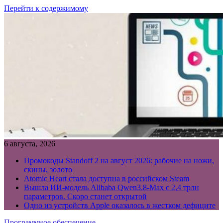
Перейти к содержимому
6 августа, 2026
Промокоды Standoff 2 на август 2026: рабочие на ножи,
скины, золото
Atomic Heart стала доступна в российском Steam
Вышла ИИ-модель Alibaba Qwen3.8-Max с 2,4 трлн
параметров. Скоро станет открытой
Одно из устройств Apple оказалось в жестком дефиците
Программное обеспечение