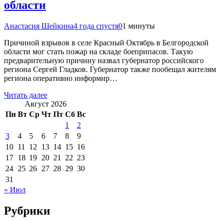
области
Анастасия Шейкина
4 года спустя
0
1 минуты
Причиной взрывов в селе Красный Октябрь в Белгородской
области мог стать пожар на складе боеприпасов. Такую
предварительную причину назвал губернатор российского
региона Сергей Гладков. Губернатор также пообещал жителям
региона оперативно информир…
Читать далее
Август 2026
Пн
Вт
Ср
Чт
Пт
Сб
Вс
1
2
3
4
5
6
7
8
9
10
11
12
13
14
15
16
17
18
19
20
21
22
23
24
25
26
27
28
29
30
31
« Июл
Рубрики